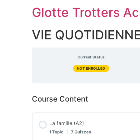
Skip
Glotte Trotters 
to
content
VIE QUOTIDIENNE
Current Status
NOT ENROLLED
Course Content
La famille (A2)
1 Topic
|
7 Quizzes