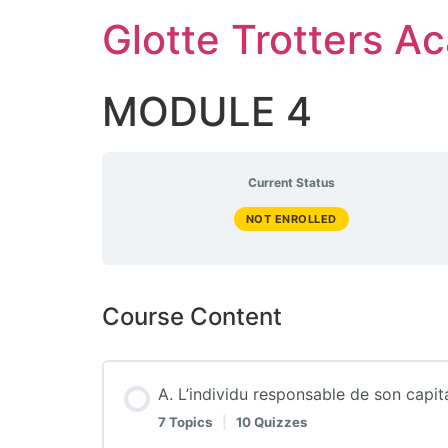
Skip
Glotte Trotters 
to
content
MODULE 4
Current Status
NOT ENROLLED
Course Content
A. L’individu responsable de son capit
7 Topics
|
10 Quizzes