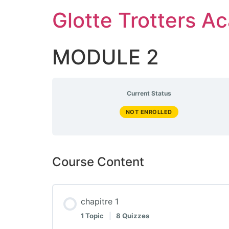
Skip
Glotte Trotters 
to
content
MODULE 2
Current Status
NOT ENROLLED
Course Content
chapitre 1
1 Topic
|
8 Quizzes