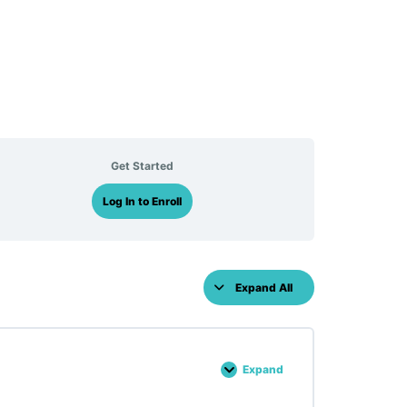
Get Started
Log In to Enroll
Expand All
Lessons
Expand
chapitre
1