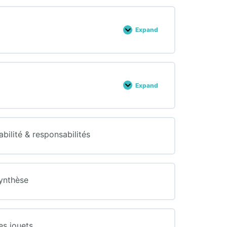
Expand
chapitre
6
Expand
chapitre
7
ilité & responsabilités
Synthèse
es jouets