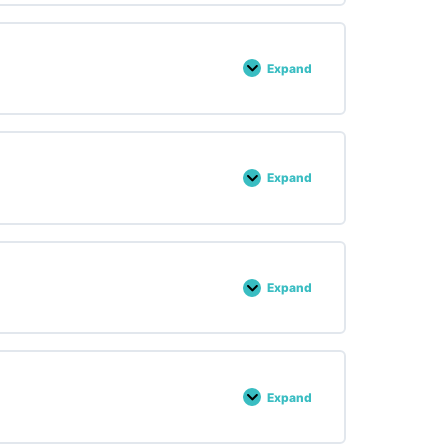
Expand
chapitre
2
Expand
chapitre
3
Expand
chapitre
4
Expand
chapitre
5