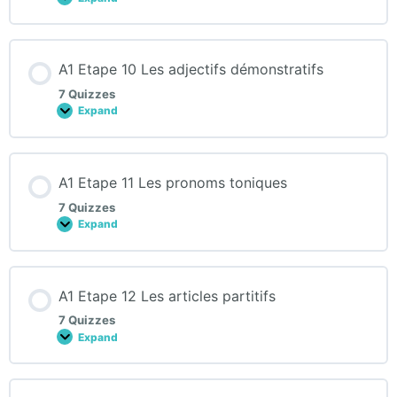
A1
Etape
9
Les
adjectifs
A1 Etape 10 Les adjectifs démonstratifs
possessifs
7 Quizzes
Expand
A1
Etape
10
Les
adjectifs
A1 Etape 11 Les pronoms toniques
démonstratifs
7 Quizzes
Expand
A1
Etape
11
Les
pronoms
A1 Etape 12 Les articles partitifs
toniques
7 Quizzes
Expand
A1
Etape
12
Les
articles