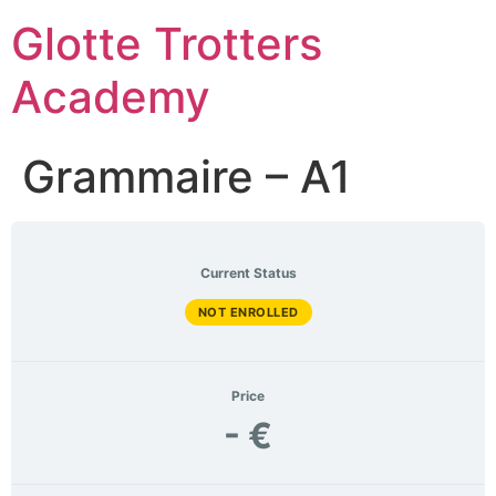
Skip
Glotte Trotters
to
content
Academy
Grammaire – A1
Current Status
NOT ENROLLED
Price
- €