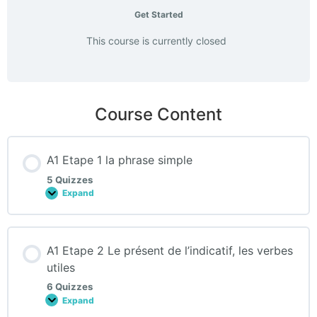
Get Started
This course is currently closed
Course Content
A1 Etape 1 la phrase simple
5 Quizzes
Expand
A1
Etape
1
la
phrase
A1 Etape 2 Le présent de l’indicatif, les verbes
simple
utiles
6 Quizzes
Expand
A1
Etape