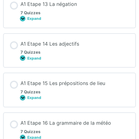
A1 Etape 13 La négation
partitifs
7 Quizzes
Expand
A1
Etape
13
La
négation
A1 Etape 14 Les adjectifs
7 Quizzes
Expand
A1
Etape
14
Les
adjectifs
A1 Etape 15 Les prépositions de lieu
7 Quizzes
Expand
A1
Etape
15
Les
prépositions
A1 Etape 16 La grammaire de la météo
de
lieu
7 Quizzes
Expand