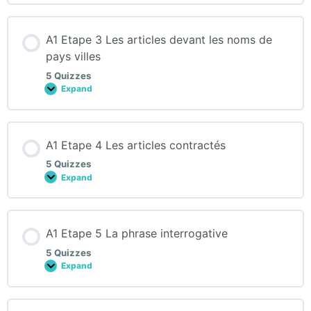
2
Le
présent
A1 Etape 3 Les articles devant les noms de
de
l’indicatif,
pays villes
les
verbes
5 Quizzes
utiles
Expand
A1
Etape
3
Les
articles
A1 Etape 4 Les articles contractés
devant
les
5 Quizzes
noms
de
Expand
A1
pays
Etape
villes
4
Les
articles
A1 Etape 5 La phrase interrogative
contractés
5 Quizzes
Expand
A1
Etape
5
La