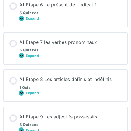
phrase
A1 Etape 6 Le présent de l’indicatif
interrogative
5 Quizzes
Expand
A1
Etape
6
Le
présent
A1 Etape 7 les verbes pronominaux
de
l’indicatif
5 Quizzes
Expand
A1
Etape
7
les
verbes
A1 Etape 8 Les articles définis et indéfinis
pronominaux
1 Quiz
Expand
A1
Etape
8
Les
articles
A1 Etape 9 Les adjectifs possessifs
définis
et
8 Quizzes
indéfinis
Expand