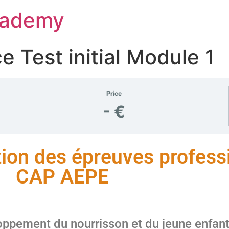
Academy
 Test initial Module 1
Price
- €
tion des épreuves profess
CAP AEPE
ppement du nourrisson et du jeune enfan